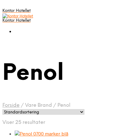
Kontor Hotellet
Kontor Hotellet
Penol
Forside
/
Vare Brand
/
Penol
Viser 25 resultater