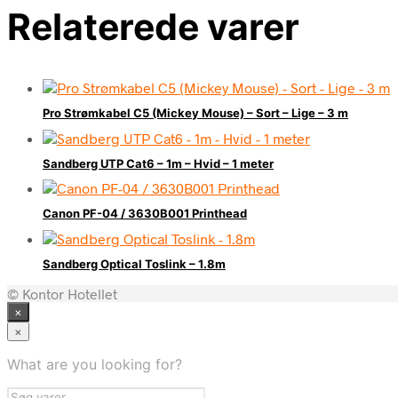
Relaterede varer
Pro Strømkabel C5 (Mickey Mouse) – Sort – Lige – 3 m
Sandberg UTP Cat6 – 1m – Hvid – 1 meter
Canon PF-04 / 3630B001 Printhead
Sandberg Optical Toslink – 1.8m
© Kontor Hotellet
×
×
What are you looking for?