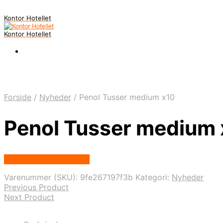
Kontor Hotellet
Kontor Hotellet
Forside
/
Nyheder
/
Penol Tusser medium x10
Penol Tusser medium 
Købes Hos Proshop.dk
Varenummer (SKU):
9fe267197f3b
Kategori:
Nyheder
Previous Product
Next Product