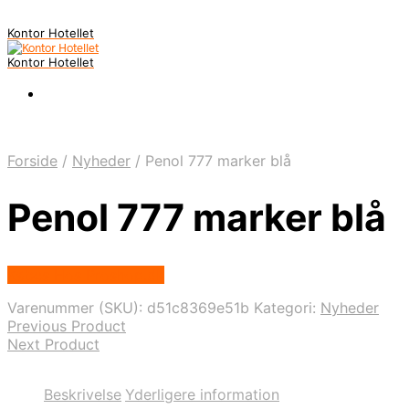
Kontor Hotellet
Kontor Hotellet
Forside
/
Nyheder
/
Penol 777 marker blå
Penol 777 marker blå
Købes Hos Proshop.dk
Varenummer (SKU):
d51c8369e51b
Kategori:
Nyheder
Previous Product
Next Product
Beskrivelse
Yderligere information