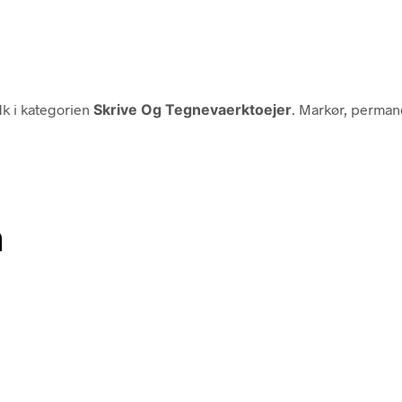
k i kategorien
Skrive Og Tegnevaerktoejer
. Markør, permane
n