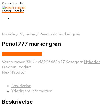
Kontor Hotellet
Kontor Hotellet
Forside
/
Nyheder
/
Penol 777 marker grøn
Penol 777 marker grøn
Købes Hos Proshop.dk
Varenummer (SKU):
c13296463a27
Kategori:
Nyheder
Previous Product
Next Product
Beskrivelse
Yderligere information
Beskrivelse