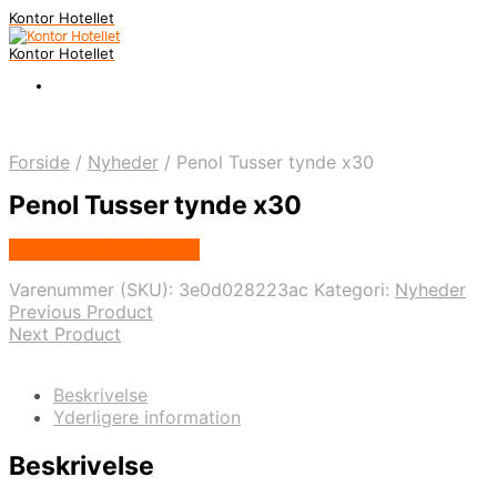
Kontor Hotellet
Kontor Hotellet
Forside
/
Nyheder
/
Penol Tusser tynde x30
Penol Tusser tynde x30
Købes Hos Proshop.dk
Varenummer (SKU):
3e0d028223ac
Kategori:
Nyheder
Previous Product
Next Product
Beskrivelse
Yderligere information
Beskrivelse