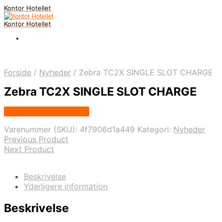
Kontor Hotellet
Kontor Hotellet
Forside
/
Nyheder
/
Zebra TC2X SINGLE SLOT CHARGE
Zebra TC2X SINGLE SLOT CHARGE
Købes Hos Proshop.dk
Varenummer (SKU):
4f7906d1a449
Kategori:
Nyheder
Previous Product
Next Product
Beskrivelse
Yderligere information
Beskrivelse