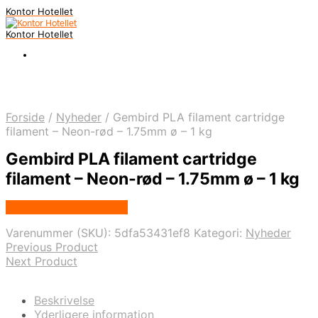
Kontor Hotellet
Kontor Hotellet
Forside
/
Nyheder
/
Gembird PLA filament cartridge
filament – Neon-rød – 1.75mm ø – 1 kg
Gembird PLA filament cartridge
filament – Neon-rød – 1.75mm ø – 1 kg
Købes Hos Proshop.dk
Varenummer (SKU):
5dfa53431ef8
Kategori:
Nyheder
Previous Product
Next Product
Beskrivelse
Yderligere information