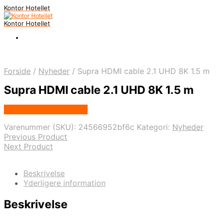
Kontor Hotellet
Kontor Hotellet
Forside
/
Nyheder
/
Supra HDMI cable 2.1 UHD 8K 1.5 m
Supra HDMI cable 2.1 UHD 8K 1.5 m
Købes Hos Proshop.dk
Varenummer (SKU):
24566952bf6c
Kategori:
Nyheder
Previous Product
Next Product
Beskrivelse
Yderligere information
Beskrivelse