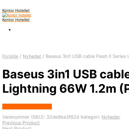
Kontor Hotellet
Kontor Hotellet
Forside
/
Nyheder
/
Baseus 3in1 USB cable Flash II Series
Baseus 3in1 USB cable
Lightning 66W 1.2m (
Købes Hos Proshop.dk
Varenummer (SKU):
32de9ba3f82d
Kategori:
Nyheder
Previous Product
Next Product