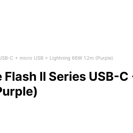
 USB-C + micro USB + Lightning 66W 1.2m (Purple)
 Flash II Series USB-C
Purple)