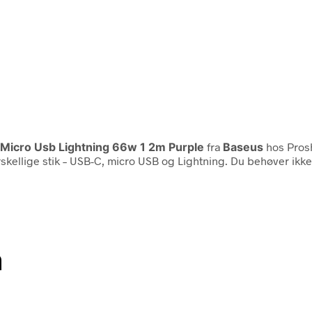
C Micro Usb Lightning 66w 1 2m Purple
fra
Baseus
hos Prosh
orskellige stik – USB-C, micro USB og Lightning. Du behøver ik
n