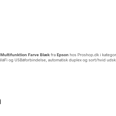
 Multifunktion Farve Blæk
fra
Epson
hos Proshop.dk i katego
iâFi og USBâforbindelse, automatisk duplex og sort/hvid udsk
n