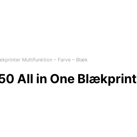
kprinter Multifunktion – Farve – Blæk
 All in One Blækprinte