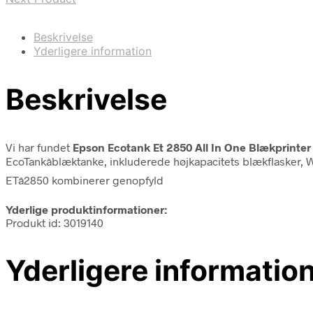
Beskrivelse
Yderligere information
Beskrivelse
Vi har fundet
Epson Ecotank Et 2850 All In One Blækprinter
EcoTankâblæktanke, inkluderede højkapacitets blækflasker, W
ETâ2850 kombinerer genopfyld
Yderlige produktinformationer:
Produkt id: 3019140
Yderligere informatio