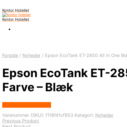
Kontor Hotellet
Kontor Hotellet
Forside
/
Nyheder
/
Epson EcoTank ET-2850 All in One Blæ
Epson EcoTank ET-2850
Farve – Blæk
Købes Hos Proshop.dk
Varenummer (SKU):
f118f41cf953
Kategori:
Nyheder
Previous Product
Next Product