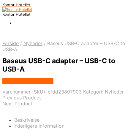
Kontor Hotellet
Kontor Hotellet
Forside
/
Nyheder
/
Baseus USB-C adapter – USB-C to
USB-A
Baseus USB-C adapter – USB-C to
USB-A
Købes Hos Proshop.dk
Varenummer (SKU):
cfdd23807903
Kategori:
Nyheder
Previous Product
Next Product
Beskrivelse
Yderligere information