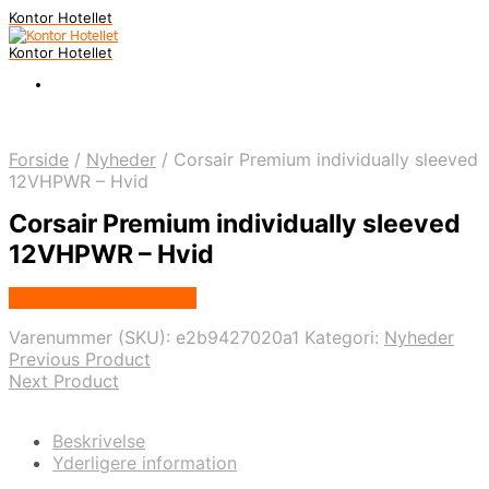
Kontor Hotellet
Kontor Hotellet
Forside
/
Nyheder
/
Corsair Premium individually sleeved
12VHPWR – Hvid
Corsair Premium individually sleeved
12VHPWR – Hvid
Købes Hos Proshop.dk
Varenummer (SKU):
e2b9427020a1
Kategori:
Nyheder
Previous Product
Next Product
Beskrivelse
Yderligere information