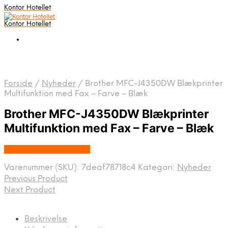
Kontor Hotellet
Kontor Hotellet
Forside
/
Nyheder
/
Brother MFC-J4350DW Blækprinter
Multifunktion med Fax – Farve – Blæk
Brother MFC-J4350DW Blækprinter
Multifunktion med Fax – Farve – Blæk
Købes Hos Proshop.dk
Varenummer (SKU):
7deaf78718c4
Kategori:
Nyheder
Previous Product
Next Product
Beskrivelse