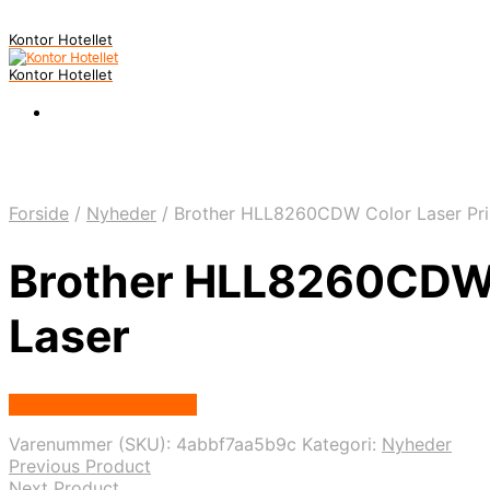
Kontor Hotellet
Kontor Hotellet
Forside
/
Nyheder
/
Brother HLL8260CDW Color Laser Print
Brother HLL8260CDW Co
Laser
Købes Hos Proshop.dk
Varenummer (SKU):
4abbf7aa5b9c
Kategori:
Nyheder
Previous Product
Next Product