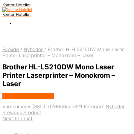
Kontor Hotellet
Kontor Hotellet
Forside
/
Nyheder
/
Brother HL-L5210DW Mono Laser
Printer Laserprinter – Monokrom – Laser
Brother HL-L5210DW Mono Laser
Printer Laserprinter – Monokrom –
Laser
Købes Hos Proshop.dk
Varenummer (SKU):
026959aac321
Kategori:
Nyheder
Previous Product
Next Product