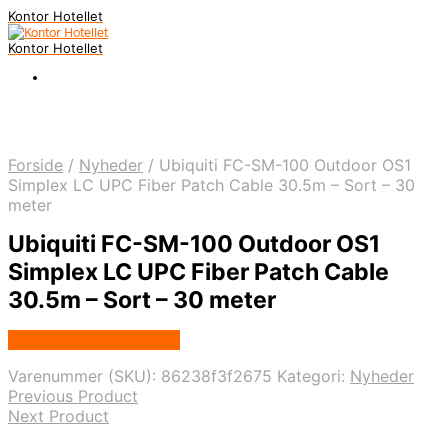
Kontor Hotellet
Kontor Hotellet
Forside
/
Nyheder
/
Ubiquiti FC-SM-100 Outdoor OS1
Simplex LC UPC Fiber Patch Cable 30.5m – Sort – 30
meter
Ubiquiti FC-SM-100 Outdoor OS1
Simplex LC UPC Fiber Patch Cable
30.5m – Sort – 30 meter
Købes Hos Proshop.dk
Varenummer (SKU):
86238f3f2675
Kategori:
Nyheder
Previous Product
Next Product