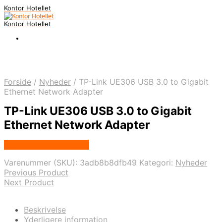
Kontor Hotellet
Kontor Hotellet
Forside
/
Nyheder
/
TP-Link UE306 USB 3.0 to Gigabit
Ethernet Network Adapter
TP-Link UE306 USB 3.0 to Gigabit
Ethernet Network Adapter
Købes Hos Proshop.dk
Varenummer (SKU):
3adb8b8dfb49
Kategori:
Nyheder
Previous Product
Next Product
Beskrivelse
Yderligere information