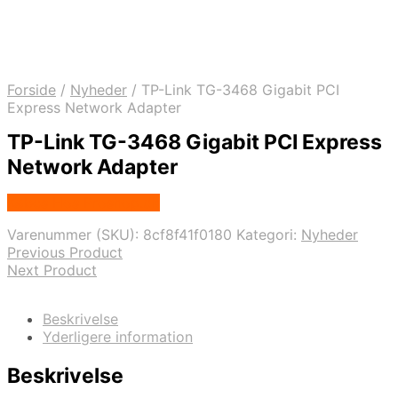
Forside
/
Nyheder
/
TP-Link TG-3468 Gigabit PCI
Express Network Adapter
TP-Link TG-3468 Gigabit PCI Express
Network Adapter
Købes Hos Proshop.dk
Varenummer (SKU):
8cf8f41f0180
Kategori:
Nyheder
Previous Product
Next Product
Beskrivelse
Yderligere information
Beskrivelse