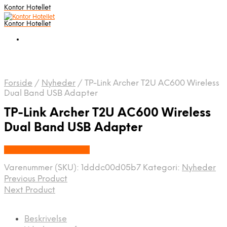
Kontor Hotellet
Kontor Hotellet
Forside
/
Nyheder
/
TP-Link Archer T2U AC600 Wireless
Dual Band USB Adapter
TP-Link Archer T2U AC600 Wireless
Dual Band USB Adapter
Købes Hos Proshop.dk
Varenummer (SKU):
1dddc00d05b7
Kategori:
Nyheder
Previous Product
Next Product
Beskrivelse