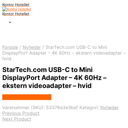
Kontor Hotellet
Kontor Hotellet
Forside
/
Nyheder
/
StarTech.com USB-C to Mini
DisplayPort Adapter – 4K 60Hz – ekstern videoadapter –
hvid
StarTech.com USB-C to Mini
DisplayPort Adapter – 4K 60Hz –
ekstern videoadapter – hvid
Købes Hos Proshop.dk
Varenummer (SKU):
53376e3e3bef
Kategori:
Nyheder
Previous Product
Next Product