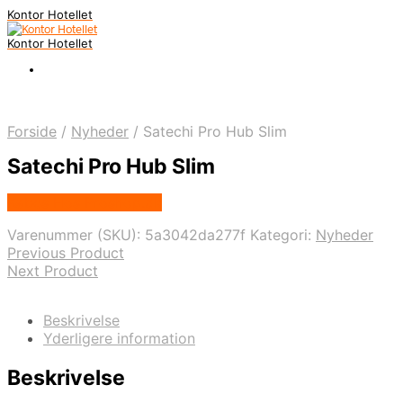
Kontor Hotellet
Kontor Hotellet
Forside
/
Nyheder
/
Satechi Pro Hub Slim
Satechi Pro Hub Slim
Købes Hos Proshop.dk
Varenummer (SKU):
5a3042da277f
Kategori:
Nyheder
Previous Product
Next Product
Beskrivelse
Yderligere information
Beskrivelse