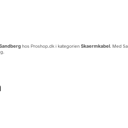
Sandberg
hos Proshop.dk i kategorien
Skaermkabel
. Med Sa
ng.
n