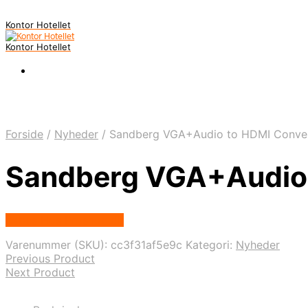
Kontor Hotellet
Kontor Hotellet
Forside
/
Nyheder
/
Sandberg VGA+Audio to HDMI Conve
Sandberg VGA+Audio 
Købes Hos Proshop.dk
Varenummer (SKU):
cc3f31af5e9c
Kategori:
Nyheder
Previous Product
Next Product