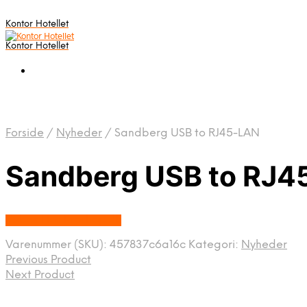
Kontor Hotellet
Kontor Hotellet
Forside
/
Nyheder
/
Sandberg USB to RJ45-LAN
Sandberg USB to RJ4
Købes Hos Proshop.dk
Varenummer (SKU):
457837c6a16c
Kategori:
Nyheder
Previous Product
Next Product