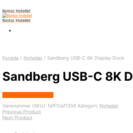
Kontor Hotellet
Kontor Hotellet
Forside
/
Nyheder
/
Sandberg USB-C 8K Display Dock
Sandberg USB-C 8K D
Købes Hos Proshop.dk
Varenummer (SKU):
faff12af1356
Kategori:
Nyheder
Previous Product
Next Product