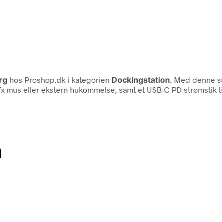
rg
hos Proshop.dk i kategorien
Dockingstation
. Med denne su
l fx mus eller ekstern hukommelse, samt et USB-C PD strømstik t
n