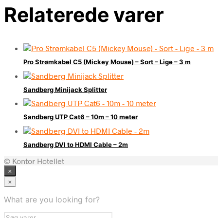
Relaterede varer
Pro Strømkabel C5 (Mickey Mouse) – Sort – Lige – 3 m
Sandberg Minijack Splitter
Sandberg UTP Cat6 – 10m – 10 meter
Sandberg DVI to HDMI Cable – 2m
© Kontor Hotellet
×
×
What are you looking for?