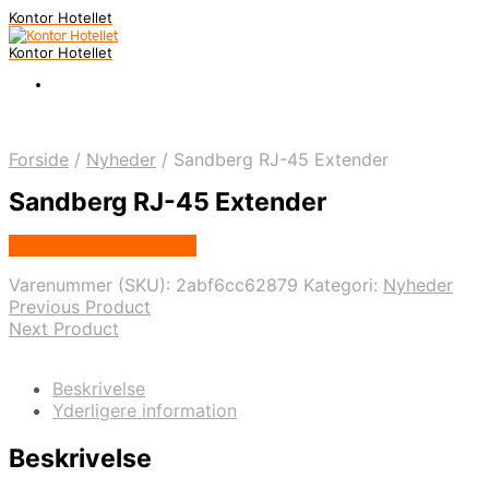
Kontor Hotellet
Kontor Hotellet
Forside
/
Nyheder
/
Sandberg RJ-45 Extender
Sandberg RJ-45 Extender
Købes Hos Proshop.dk
Varenummer (SKU):
2abf6cc62879
Kategori:
Nyheder
Previous Product
Next Product
Beskrivelse
Yderligere information
Beskrivelse