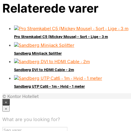
Relaterede varer
Pro Strømkabel C5 (Mickey Mouse) – Sort – Lige – 3 m
Sandberg Minijack Splitter
Sandberg DVI to HDMI Cable – 2m
Sandberg UTP Cat6 – 1m – Hvid – 1 meter
© Kontor Hotellet
×
×
What are you looking for?