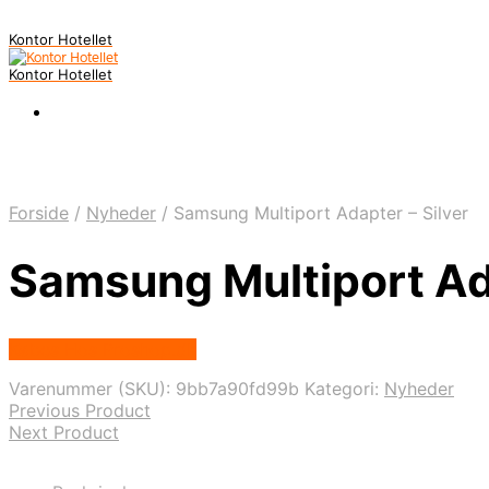
Kontor Hotellet
Kontor Hotellet
Forside
/
Nyheder
/
Samsung Multiport Adapter – Silver
Samsung Multiport Ada
Købes Hos Proshop.dk
Varenummer (SKU):
9bb7a90fd99b
Kategori:
Nyheder
Previous Product
Next Product