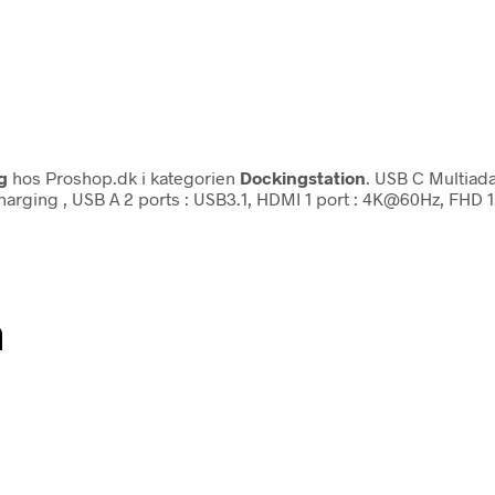
g
hos Proshop.dk i kategorien
Dockingstation
. USB C Multiada
arging , USB A 2 ports : USB3.1, HDMI 1 port : 4K@60Hz, FHD 1
n