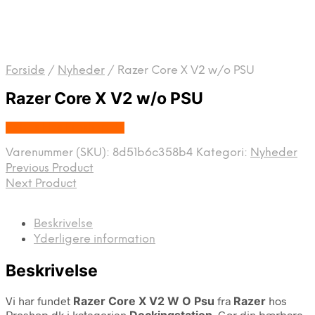
Forside
/
Nyheder
/
Razer Core X V2 w/o PSU
Razer Core X V2 w/o PSU
Købes Hos Proshop.dk
Varenummer (SKU):
8d51b6c358b4
Kategori:
Nyheder
Previous Product
Next Product
Beskrivelse
Yderligere information
Beskrivelse
Vi har fundet
Razer Core X V2 W O Psu
fra
Razer
hos
Proshop.dk i kategorien
Dockingstation
. Gør din bærbare