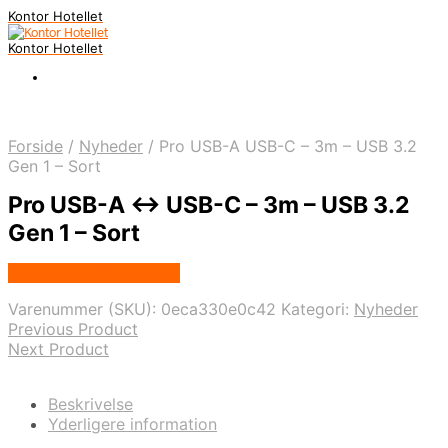
Kontor Hotellet
Kontor Hotellet
Forside
/
Nyheder
/
Pro USB-A USB-C – 3m – USB 3.2
Gen 1 – Sort
Pro USB-A <-> USB-C – 3m – USB 3.2
Gen 1 – Sort
Købes Hos Proshop.dk
Varenummer (SKU):
0eca330e0c42
Kategori:
Nyheder
Previous Product
Next Product
Beskrivelse
Yderligere information