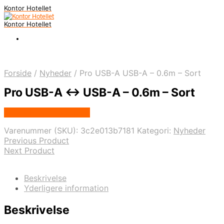
Kontor Hotellet
Kontor Hotellet
Forside
/
Nyheder
/
Pro USB-A USB-A – 0.6m – Sort
Pro USB-A <-> USB-A – 0.6m – Sort
Købes Hos Proshop.dk
Varenummer (SKU):
3c2e013b7181
Kategori:
Nyheder
Previous Product
Next Product
Beskrivelse
Yderligere information
Beskrivelse