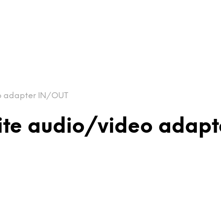
o adapter IN/OUT
ite audio/video adap