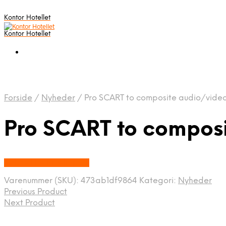
Kontor Hotellet
Kontor Hotellet
Forside
/
Nyheder
/
Pro SCART to composite audio/vide
Pro SCART to compos
Købes Hos Proshop.dk
Varenummer (SKU):
473ab1df9864
Kategori:
Nyheder
Previous Product
Next Product