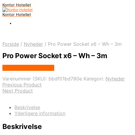
Kontor Hotellet
Kontor Hotellet
Forside
/
Nyheder
/
Pro Power Socket x6 – Wh – 3m
Pro Power Socket x6 – Wh – 3m
Købes Hos Proshop.dk
Varenummer (SKU):
bbdf01bd780e
Kategori:
Nyheder
Previous Product
Next Product
Beskrivelse
Yderligere information
Beskrivelse