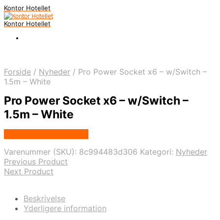
Kontor Hotellet
Kontor Hotellet
Forside
/
Nyheder
/
Pro Power Socket x6 – w/Switch –
1.5m – White
Pro Power Socket x6 – w/Switch –
1.5m – White
Købes Hos Proshop.dk
Varenummer (SKU):
8c994483d306
Kategori:
Nyheder
Previous Product
Next Product
Beskrivelse
Yderligere information