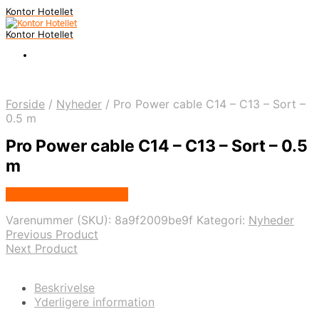
Kontor Hotellet
Kontor Hotellet
Forside
/
Nyheder
/
Pro Power cable C14 – C13 – Sort –
0.5 m
Pro Power cable C14 – C13 – Sort – 0.5
m
Købes Hos Proshop.dk
Varenummer (SKU):
8a9f2009be9f
Kategori:
Nyheder
Previous Product
Next Product
Beskrivelse
Yderligere information