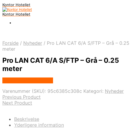
Kontor Hotellet
Kontor Hotellet
Forside
/
Nyheder
/
Pro LAN CAT 6/A S/FTP – Grå – 0.25
meter
Pro LAN CAT 6/A S/FTP – Grå – 0.25
meter
Købes Hos Proshop.dk
Varenummer (SKU):
95c6385c308c
Kategori:
Nyheder
Previous Product
Next Product
Beskrivelse
Yderligere information