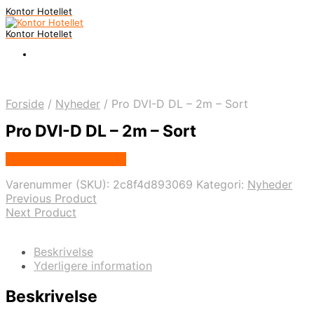
Kontor Hotellet
Kontor Hotellet
Forside
/
Nyheder
/
Pro DVI-D DL – 2m – Sort
Pro DVI-D DL – 2m – Sort
Købes Hos Proshop.dk
Varenummer (SKU):
2c8f4d893069
Kategori:
Nyheder
Previous Product
Next Product
Beskrivelse
Yderligere information
Beskrivelse