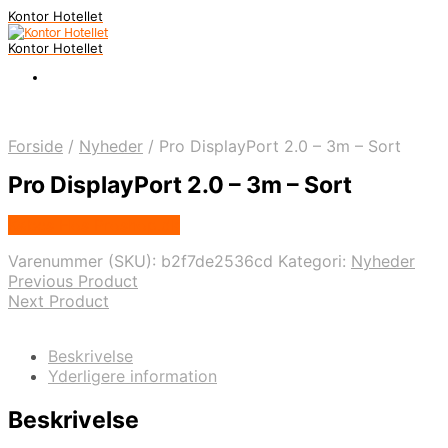
Kontor Hotellet
Kontor Hotellet
Forside
/
Nyheder
/
Pro DisplayPort 2.0 – 3m – Sort
Pro DisplayPort 2.0 – 3m – Sort
Købes Hos Proshop.dk
Varenummer (SKU):
b2f7de2536cd
Kategori:
Nyheder
Previous Product
Next Product
Beskrivelse
Yderligere information
Beskrivelse