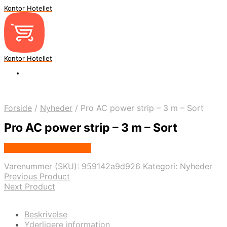
Kontor Hotellet
Kontor Hotellet
Forside
/
Nyheder
/
Pro AC power strip – 3 m – Sort
Pro AC power strip – 3 m – Sort
Købes Hos Proshop.dk
Varenummer (SKU):
959142a9d926
Kategori:
Nyheder
Previous Product
Next Product
Beskrivelse
Yderligere information