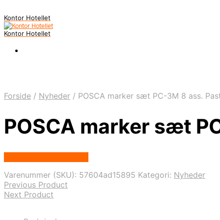
Kontor Hotellet
Kontor Hotellet
Forside
/
Nyheder
/
POSCA marker sæt PC-3M 8 ass. Paste
POSCA marker sæt PC-
Købes Hos Proshop.dk
Varenummer (SKU):
57604ad15895
Kategori:
Nyheder
Previous Product
Next Product