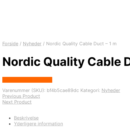
Forside
/
Nyheder
/
Nordic Quality Cable Duct – 1 m
Nordic Quality Cable D
Købes Hos Proshop.dk
Varenummer (SKU):
bf4b5cae89dc
Kategori:
Nyheder
Previous Product
Next Product
Beskrivelse
Yderligere information