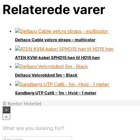
Relaterede varer
Deltaco Cable velcro straps – multicolor
ATEN KVM-kabel SPHD15 han til HD15 han
Deltaco Velcrobånd 5m – Black
Sandberg UTP Cat6 – 1m – Hvid – 1 meter
© Kontor Hotellet
×
×
What are you looking for?