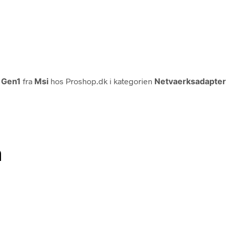
 Gen1
fra
Msi
hos Proshop.dk i kategorien
Netvaerksadapter
n