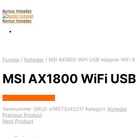
Kontor Hotellet
Kontor Hotellet
Forside
/
Nyheder
/
MSI AX1800 WiFi USB Adapter WiFi 6
MSI AX1800 WiFi USB 
Købes Hos Proshop.dk
Varenummer (SKU):
e78573d42217
Kategori:
Nyheder
Previous Product
Next Product