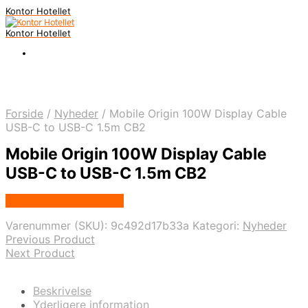
Kontor Hotellet
Kontor Hotellet
Forside
/
Nyheder
/
Mobile Origin 100W Display Cable
USB-C to USB-C 1.5m CB2
Mobile Origin 100W Display Cable
USB-C to USB-C 1.5m CB2
Købes Hos Proshop.dk
Varenummer (SKU):
9c492d17b33a
Kategori:
Nyheder
Previous Product
Next Product
Beskrivelse
Yderligere information