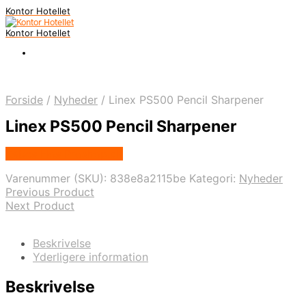
Kontor Hotellet
Kontor Hotellet
Forside
/
Nyheder
/
Linex PS500 Pencil Sharpener
Linex PS500 Pencil Sharpener
Købes Hos Proshop.dk
Varenummer (SKU):
838e8a2115be
Kategori:
Nyheder
Previous Product
Next Product
Beskrivelse
Yderligere information
Beskrivelse