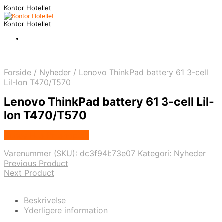
Kontor Hotellet
Kontor Hotellet
Forside
/
Nyheder
/
Lenovo ThinkPad battery 61 3-cell
Lil-lon T470/T570
Lenovo ThinkPad battery 61 3-cell Lil-
lon T470/T570
Købes Hos Proshop.dk
Varenummer (SKU):
dc3f94b73e07
Kategori:
Nyheder
Previous Product
Next Product
Beskrivelse
Yderligere information