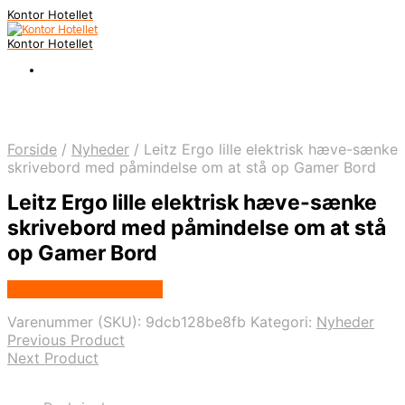
Kontor Hotellet
Kontor Hotellet
Forside
/
Nyheder
/
Leitz Ergo lille elektrisk hæve-sænke
skrivebord med påmindelse om at stå op Gamer Bord
Leitz Ergo lille elektrisk hæve-sænke
skrivebord med påmindelse om at stå
op Gamer Bord
Købes Hos Proshop.dk
Varenummer (SKU):
9dcb128be8fb
Kategori:
Nyheder
Previous Product
Next Product