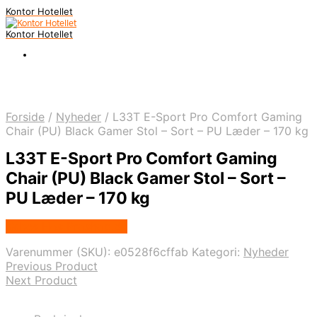
Kontor Hotellet
Kontor Hotellet
Forside
/
Nyheder
/
L33T E-Sport Pro Comfort Gaming
Chair (PU) Black Gamer Stol – Sort – PU Læder – 170 kg
L33T E-Sport Pro Comfort Gaming
Chair (PU) Black Gamer Stol – Sort –
PU Læder – 170 kg
Købes Hos Proshop.dk
Varenummer (SKU):
e0528f6cffab
Kategori:
Nyheder
Previous Product
Next Product