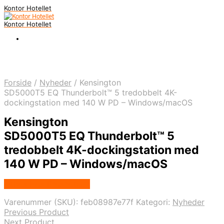
Kontor Hotellet
Kontor Hotellet
Forside
/
Nyheder
/
Kensington
SD5000T5 EQ Thunderbolt™ 5 tredobbelt 4K-
dockingstation med 140 W PD – Windows/macOS
Kensington
SD5000T5 EQ Thunderbolt™ 5
tredobbelt 4K-dockingstation med
140 W PD – Windows/macOS
Købes Hos Proshop.dk
Varenummer (SKU):
feb08987e77f
Kategori:
Nyheder
Previous Product
Next Product