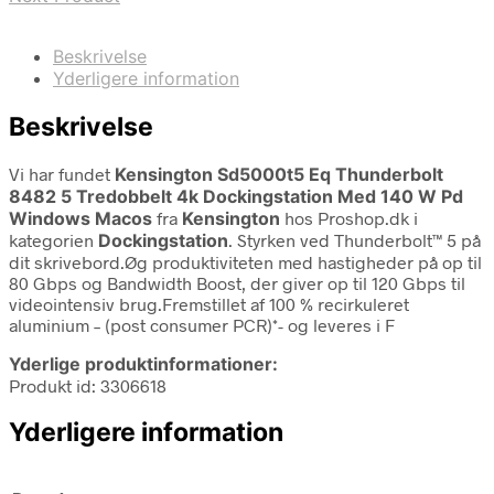
Beskrivelse
Yderligere information
Beskrivelse
Vi har fundet
Kensington Sd5000t5 Eq Thunderbolt
8482 5 Tredobbelt 4k Dockingstation Med 140 W Pd
Windows Macos
fra
Kensington
hos Proshop.dk i
kategorien
Dockingstation
. Styrken ved Thunderbolt™ 5 på
dit skrivebord.Øg produktiviteten med hastigheder på op til
80 Gbps og Bandwidth Boost, der giver op til 120 Gbps til
videointensiv brug.Fremstillet af 100 % recirkuleret
aluminium – (post consumer PCR)*- og leveres i F
Yderlige produktinformationer:
Produkt id: 3306618
Yderligere information