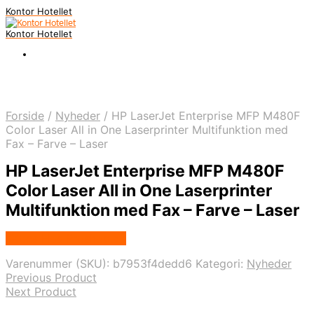
Kontor Hotellet
Kontor Hotellet
Forside
/
Nyheder
/
HP LaserJet Enterprise MFP M480F
Color Laser All in One Laserprinter Multifunktion med
Fax – Farve – Laser
HP LaserJet Enterprise MFP M480F
Color Laser All in One Laserprinter
Multifunktion med Fax – Farve – Laser
Købes Hos Proshop.dk
Varenummer (SKU):
b7953f4dedd6
Kategori:
Nyheder
Previous Product
Next Product