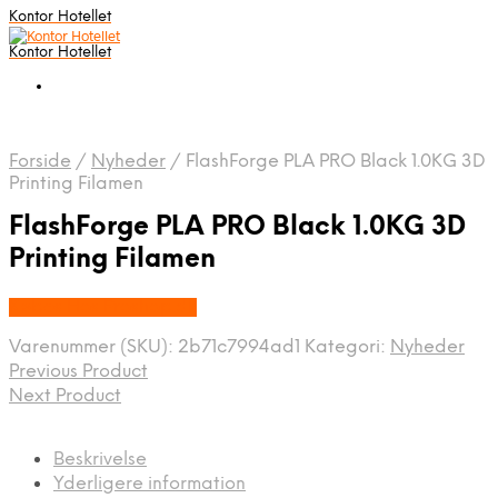
Kontor Hotellet
Kontor Hotellet
Forside
/
Nyheder
/
FlashForge PLA PRO Black 1.0KG 3D
Printing Filamen
FlashForge PLA PRO Black 1.0KG 3D
Printing Filamen
Købes Hos Proshop.dk
Varenummer (SKU):
2b71c7994ad1
Kategori:
Nyheder
Previous Product
Next Product
Beskrivelse
Yderligere information