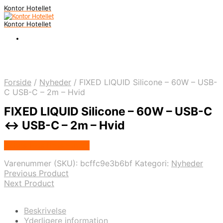
Kontor Hotellet
Kontor Hotellet
Forside
/
Nyheder
/
FIXED LIQUID Silicone – 60W – USB-
C USB-C – 2m – Hvid
FIXED LIQUID Silicone – 60W – USB-C
<-> USB-C – 2m – Hvid
Købes Hos Proshop.dk
Varenummer (SKU):
bcffc9e3b6bf
Kategori:
Nyheder
Previous Product
Next Product
Beskrivelse
Yderligere information