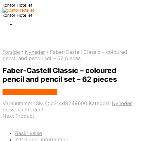
Kontor Hotellet
Kontor Hotellet
Forside
/
Nyheder
/
Faber-Castell Classic – coloured
pencil and pencil set – 62 pieces
Faber-Castell Classic – coloured
pencil and pencil set – 62 pieces
Købes Hos Proshop.dk
Varenummer (SKU):
c314d9249600
Kategori:
Nyheder
Previous Product
Next Product
Beskrivelse
Yderligere information